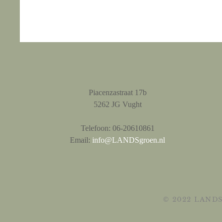
Piacenzastraat 17b
5262 JG Vught
Telefoon: 06-20610861
Email:
info@LANDSgroen.nl
© 2022 LANDSg