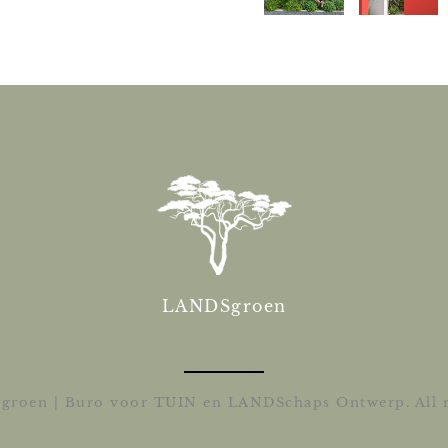
LANDSgroen
roen | Buro voor TUIN en LANDSchaps Ontwerp. All ri